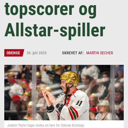
topscorer og
Allstar-spiller
ODENSE
30. juli 2025
MARTIN SECHER
Martin Secher
Joakim Thelin tager endnu en tørn for Odense Bulldogs