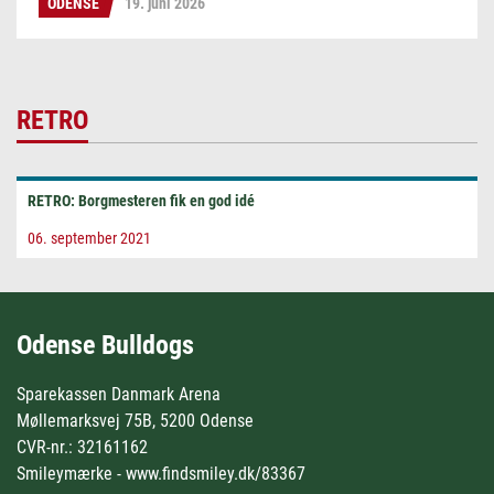
ODENSE
19. juni 2026
RETRO
RETRO: Borgmesteren fik en god idé
06. september 2021
Odense Bulldogs
Sparekassen Danmark Arena
Møllemarksvej 75B, 5200 Odense
CVR-nr.: 32161162
Smileymærke - www.findsmiley.dk/83367