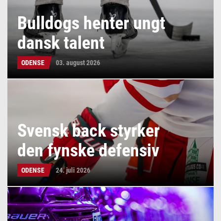
Bulldogs henter ungt
dansk talent
ODENSE
03. august 2026
Svensk back styrker
den fynske defensiv
ODENSE
24. juli 2026