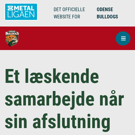
DET OFFICIELLE
ODENSE
WEBSITE FOR
BULLDOGS
Et læskende
samarbejde når
sin afslutning