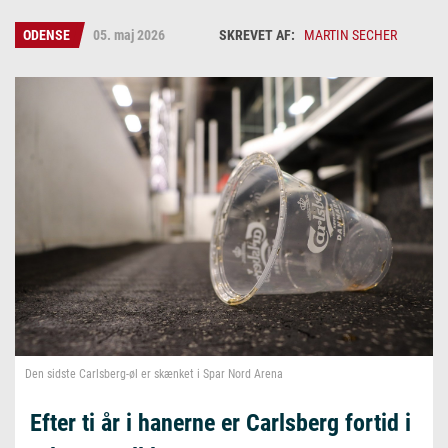
ODENSE
05. maj 2026
MARTIN SECHER
Martin Secher
Den sidste Carlsberg-øl er skænket i Spar Nord Arena
Efter ti år i hanerne er Carlsberg fortid i