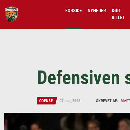
FORSIDE
NYHEDER
KØB
BILLET
Defensiven 
ODENSE
07. maj 2026
MART
Martin Secher