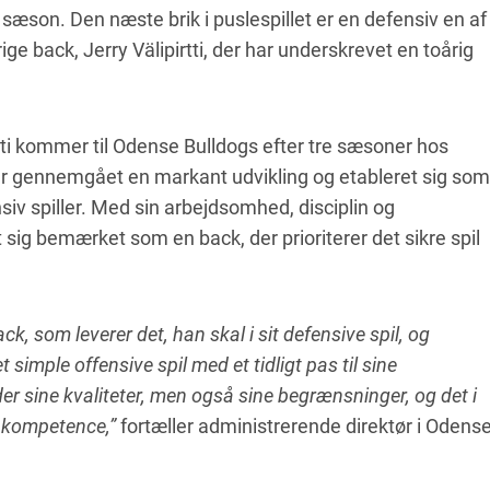
on. Den næste brik i puslespillet er en defensiv en af
ige back, Jerry Välipirtti, der har underskrevet en toårig
tti kommer til Odense Bulldogs efter tre sæsoner hos
ar gennemgået en markant udvikling og etableret sig som
nsiv spiller. Med sin arbejdsomhed, disciplin og
t sig bemærket som en back, der prioriterer det sikre spil
ack, som leverer det, han skal i sit defensive spil, og
t simple offensive spil med et tidligt pas til sine
 sine kvaliteter, men også sine begrænsninger, og det i
ig kompetence,”
fortæller administrerende direktør i Odens