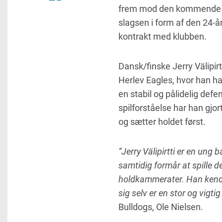
frem mod den kommende sæs
slagsen i form af den 24-år
kontrakt med klubben.
Dansk/finske Jerry Välipir
Herlev Eagles, hvor han h
en stabil og pålidelig defe
spilforståelse har han gjor
og sætter holdet først.
“Jerry Välipirtti er en ung b
samtidig formår at spille de
holdkammerater. Han kender
sig selv er en stor og vigt
Bulldogs, Ole Nielsen.