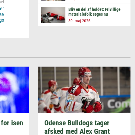
er
Bliv en del af holdet: Frivillige
se
materialefolk søges nu
gs
30. maj 2026
for isen
Odense Bulldogs tager
afsked med Alex Grant