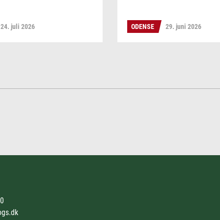
24. juli 2026
ODENSE
29. juni 2026
50
ogs.dk