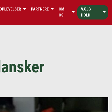
OPLEVELSER
PARTNERE
OM
VÆLG
OS
HOLD
dansker