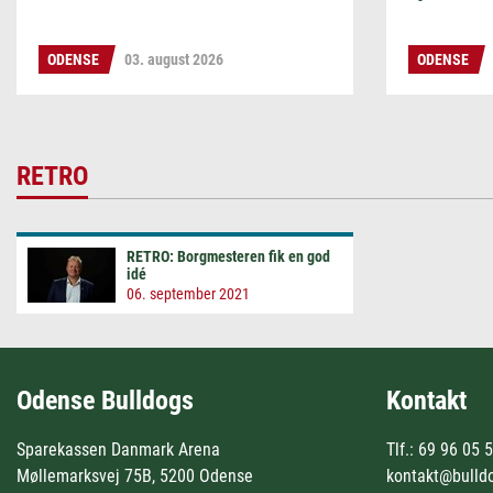
ODENSE
03. august 2026
ODENSE
RETRO
RETRO: Borgmesteren fik en god
idé
06. september 2021
Odense Bulldogs
Kontakt
Sparekassen Danmark Arena
Tlf.: 69 96 05 
Møllemarksvej 75B, 5200 Odense
kontakt@bulld