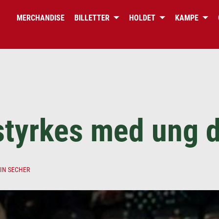
MERCHANDISE
BILLETTER
HOLDET
KAMPE
DET OFFICIELLE WEBSITE FOR
ODENSE BULLDOGS
styrkes med ung 
IN SECHER