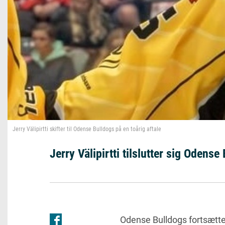
Jerry Välipirtti skifter til Odense Bulldogs på en toårig aftale
Jerry Välipirtti tilslutter sig Odense
Odense Bulldogs fortsætte