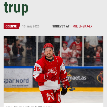
trup
ODENSE
13. maj 2026
MIE ENGKJÆR
Mie Engkjær